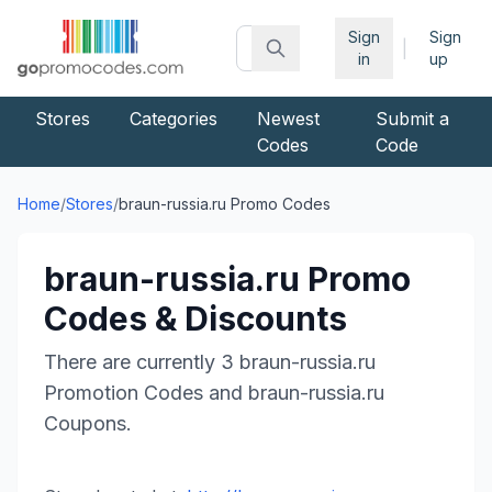
Sign
Sign
|
in
up
Stores
Categories
Newest
Submit a
Codes
Code
Home
/
Stores
/
braun-russia.ru
Promo Codes
braun-russia.ru
Promo
Codes & Discounts
There are currently
3
braun-russia.ru
Promotion Codes and
braun-russia.ru
Coupons.