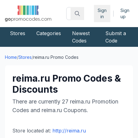
Sign
Sign
|
in
up
Stores
Categories
Newest
Submit a
Codes
Code
Home
/
Stores
/
reima.ru
Promo Codes
reima.ru
Promo Codes &
Discounts
There are currently
27
reima.ru
Promotion
Codes and
reima.ru
Coupons.
Store located at:
http://reima.ru