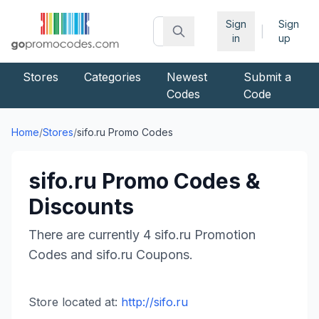
Sign
Sign
|
in
up
Stores
Categories
Newest
Submit a
Codes
Code
Home
/
Stores
/
sifo.ru
Promo Codes
sifo.ru
Promo Codes &
Discounts
There are currently
4
sifo.ru
Promotion
Codes and
sifo.ru
Coupons.
Store located at:
http://sifo.ru